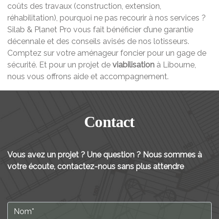
coûts des travaux (construction, extension,
réhabilitation), pourquoi ne pas recourir à nos services ?
Silab & Planet Pro vous fait bénéficier d’une garantie
décennale et des conseils avisés de nos lotisseurs.
Comptez sur votre aménageur foncier pour un gage de
sécurité. Et pour un projet de
viabilisation
à Libourne,
nous vous offrons aide et accompagnement.
Contact
Vous avez un projet ? Une question ? Nous sommes à
votre écoute, contactez-nous sans plus attendre