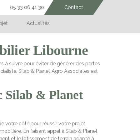
05 33 06 41 30
Contact
ojet
Actualités
ilier Libourne
les à suivre pour éviter de générer des pertes
cialiste. Silab & Planet Agro Associates est
c Silab & Planet
e votre côté pour réussir votre projet
mobilière. En faisant appel à Silab & Planet
ment et le lotissement de terrain adapté à