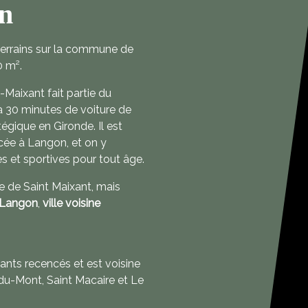
en
terrains sur la commune de
0 m².
Maixant fait partie du
e à 30 minutes de voiture de
gique en Gironde. Il est
ycée à Langon, et on y
s et sportives pour tout âge.
 de Saint Maixant, mais
Langon
,
ville voisine
nts recencés et est voisine
du-Mont, Saint Macaire et Le