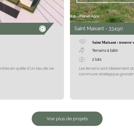
Saint Maixant
- 33490
Saint Maixant : trouver 
Terrains à bâtir
2 lots
illes en quête d'un lieu de vie
Les terrains sont idéalement si
commune stratégique girondine
Voir plus de projets